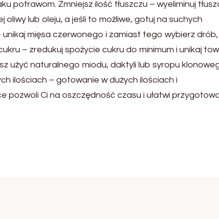
u potrawom. Zmniejsz ilość tłuszczu – wyeliminuj tłusz
liwy lub oleju, a jeśli to możliwe, gotuj na suchych
– unikaj mięsa czerwonego i zamiast tego wybierz drób, 
 cukru – zredukuj spożycie cukru do minimum i unikaj t
sz użyć naturalnego miodu, daktyli lub syropu klonowe
 ilościach – gotowanie w dużych ilościach i
 pozwoli Ci na oszczędność czasu i ułatwi przygotow