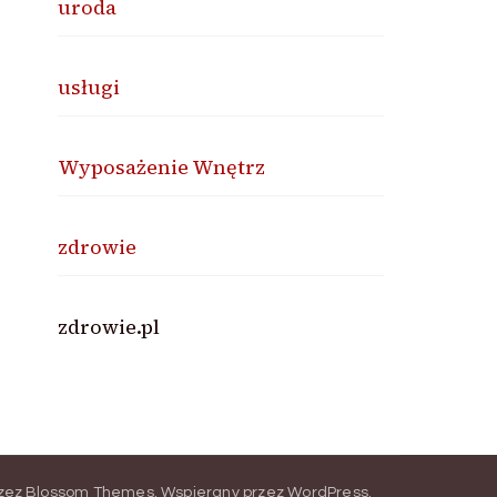
uroda
usługi
Wyposażenie Wnętrz
zdrowie
zdrowie.pl
rzez
Blossom Themes
.
Wspierany przez
WordPress
.