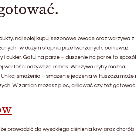
 gotować.
ukty, najlepiej kupuj sezonowe owoce oraz warzywa z
rzonych i w dużym stopniu przetworzonych, ponieważ
 i cukier. Gotuj na parze – duszenie na parze to spos
ej wartości odżywcze i smak. Warzywa i ryby można
. Unikaj smażenia – smażenie jedzenia w tłuszczu może
ych. W zamian możesz piec, grillować czy też gotować
ów
 może prowadzić do wysokiego ciśnienia krwi oraz chorób