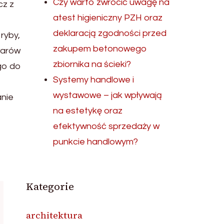
Czy warto zwrócić uwagę na
cz z
atest higieniczny PZH oraz
deklaracją zgodności przed
ryby,
zakupem betonowego
owarów
zbiornika na ścieki?
go do
Systemy handlowe i
wystawowe – jak wpływają
anie
na estetykę oraz
efektywność sprzedaży w
punkcie handlowym?
Kategorie
architektura